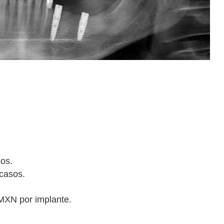
eos.
casos.
MXN por implante.