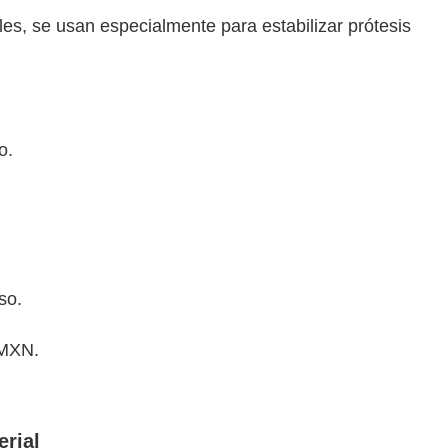
s, se usan especialmente para estabilizar prótesis
o.
so.
 MXN.
erial