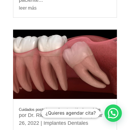
leer más
Cuidados posteriores a la extracción de cordales
¿Quieres agendar cita?
por
Dr. Ricardo Molina Moguel
|
Mar
26, 2022
|
Implantes Dentales